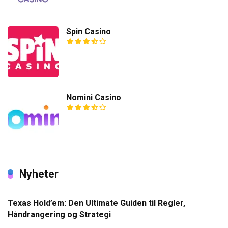
Spin Casino
Nomini Casino
Nyheter
Texas Hold’em: Den Ultimate Guiden til Regler,
Håndrangering og Strategi