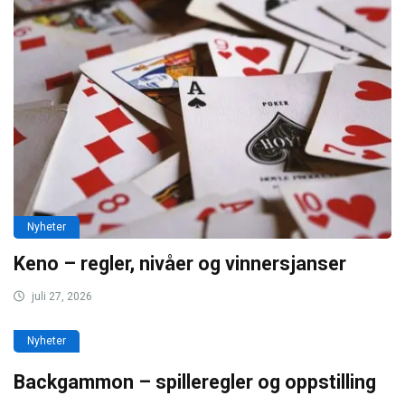
Nyheter
Keno – regler, nivåer og vinnersjanser
juli 27, 2026
Nyheter
Backgammon – spilleregler og oppstilling