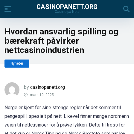
CASINOPANETT.ORG
Casino på Nett
Hvordan ansvarlig spilling og
bærekraft påvirker
nettcasinoindustrien
Nyheter
by
casinopanett.org
mars 10, 2025
Norge er kjent for sine strenge regler når det kommer til
pengespill, spesielt på nett. Likevel finner mange nordmenn
veien til nettcasinoer for å prøve lykken. Dette til tross for
at det kun er Norsk Tipping og Norsk Rikstoto som har lov