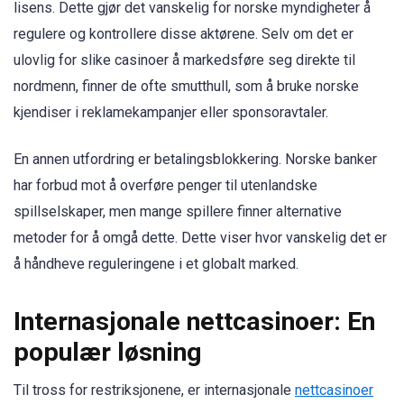
lisens. Dette gjør det vanskelig for norske myndigheter å
regulere og kontrollere disse aktørene. Selv om det er
ulovlig for slike casinoer å markedsføre seg direkte til
nordmenn, finner de ofte smutthull, som å bruke norske
kjendiser i reklamekampanjer eller sponsoravtaler.
En annen utfordring er betalingsblokkering. Norske banker
har forbud mot å overføre penger til utenlandske
spillselskaper, men mange spillere finner alternative
metoder for å omgå dette. Dette viser hvor vanskelig det er
å håndheve reguleringene i et globalt marked.
Internasjonale nettcasinoer: En
populær løsning
Til tross for restriksjonene, er internasjonale
nettcasinoer