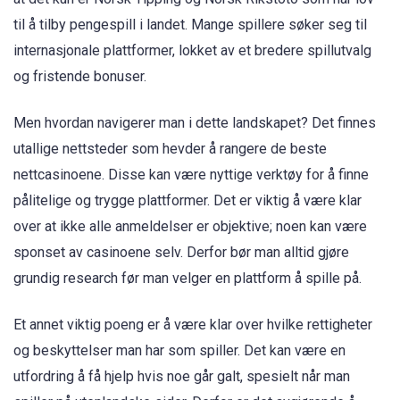
til å tilby pengespill i landet. Mange spillere søker seg til
internasjonale plattformer, lokket av et bredere spillutvalg
og fristende bonuser.
Men hvordan navigerer man i dette landskapet? Det finnes
utallige nettsteder som hevder å rangere de beste
nettcasinoene. Disse kan være nyttige verktøy for å finne
pålitelige og trygge plattformer. Det er viktig å være klar
over at ikke alle anmeldelser er objektive; noen kan være
sponset av casinoene selv. Derfor bør man alltid gjøre
grundig research før man velger en plattform å spille på.
Et annet viktig poeng er å være klar over hvilke rettigheter
og beskyttelser man har som spiller. Det kan være en
utfordring å få hjelp hvis noe går galt, spesielt når man