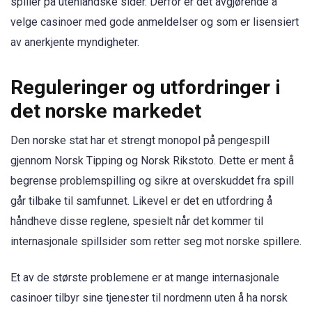
spiller på utenlandske sider. Derfor er det avgjørende å
velge casinoer med gode anmeldelser og som er lisensiert
av anerkjente myndigheter.
Reguleringer og utfordringer i
det norske markedet
Den norske stat har et strengt monopol på pengespill
gjennom Norsk Tipping og Norsk Rikstoto. Dette er ment å
begrense problemspilling og sikre at overskuddet fra spill
går tilbake til samfunnet. Likevel er det en utfordring å
håndheve disse reglene, spesielt når det kommer til
internasjonale spillsider som retter seg mot norske spillere.
Et av de største problemene er at mange internasjonale
casinoer tilbyr sine tjenester til nordmenn uten å ha norsk