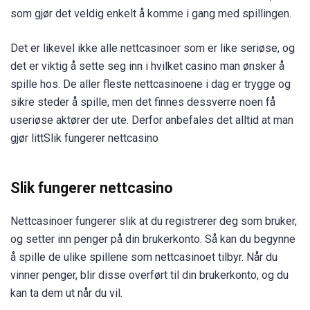
som gjør det veldig enkelt å komme i gang med spillingen.
Det er likevel ikke alle nettcasinoer som er like seriøse, og
det er viktig å sette seg inn i hvilket casino man ønsker å
spille hos. De aller fleste nettcasinoene i dag er trygge og
sikre steder å spille, men det finnes dessverre noen få
useriøse aktører der ute. Derfor anbefales det alltid at man
gjør littSlik fungerer nettcasino
Slik fungerer nettcasino
Nettcasinoer fungerer slik at du registrerer deg som bruker,
og setter inn penger på din brukerkonto. Så kan du begynne
å spille de ulike spillene som nettcasinoet tilbyr. Når du
vinner penger, blir disse overført til din brukerkonto, og du
kan ta dem ut når du vil.