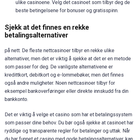
ulike casinoene. Velg det casinoet som tilbyr deg de
beste betingelsene for bonuser og gratisspinn.
Sjekk at det finnes en rekke
betalingsalternativer
på nett. De fleste nettcasinoer tilbyr en rekke ulike
alternativer, men det er viktig å sjekke at det er en metode
som passer for deg. De vanligste alternativene er
kredittkort, debitkort og e-lommebøker, men det finnes
også andre muligheter. Noen nettcasinoer tilbyr for
eksempel bankoverføringer eller direkte innskudd fra din
bankkonto.
Det er viktig å velge et casino som har et betalingssystem
som passer dine behov. Du bør også sjekke at casinoet har
ryddige og transparente regler for betalinger og uttak. Når
du har funnet et casino med gode betalingsalternativer, kan