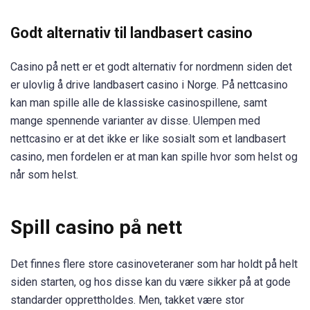
Godt alternativ til landbasert casino
Casino på nett er et godt alternativ for nordmenn siden det
er ulovlig å drive landbasert casino i Norge. På nettcasino
kan man spille alle de klassiske casinospillene, samt
mange spennende varianter av disse. Ulempen med
nettcasino er at det ikke er like sosialt som et landbasert
casino, men fordelen er at man kan spille hvor som helst og
når som helst.
Spill casino på nett
Det finnes flere store casinoveteraner som har holdt på helt
siden starten, og hos disse kan du være sikker på at gode
standarder opprettholdes. Men, takket være stor