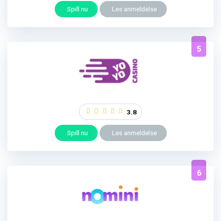
Spill nu
Les anmeldelse
5
3.8
Spill nu
Les anmeldelse
6