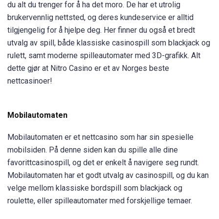
du alt du trenger for å ha det moro. De har et utrolig
brukervennlig nettsted, og deres kundeservice er alltid
tilgjengelig for å hjelpe deg. Her finner du også et bredt
utvalg av spill, både klassiske casinospill som blackjack og
rulett, samt moderne spilleautomater med 3D-grafikk. Alt
dette gjør at Nitro Casino er et av Norges beste
nettcasinoer!
Mobilautomaten
Mobilautomaten er et nettcasino som har sin spesielle
mobilsiden. På denne siden kan du spille alle dine
favorittcasinospill, og det er enkelt å navigere seg rundt.
Mobilautomaten har et godt utvalg av casinospill, og du kan
velge mellom klassiske bordspill som blackjack og
roulette, eller spilleautomater med forskjellige temaer.