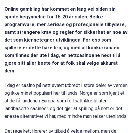
Online gambling har kommet en lang vei siden sin
spede begynnelse for 15-20 år siden. Bedre
programvare, mer seriøse og profesjonelle tilbydere,
samt strengere krav og regler for sikkerhet er noe av
det som kjennetegner utviklingen. For oss som
spillere er dette bare bra, og med all konkurransen
som finnes der ute i dag, er nettcasinoene nødt til å
gjøre sitt aller beste for at folk skal velge akkurat
dem.
I dag er casino på nett svært utbredt i store deler av verden,
og ikke minst populært her til lands. Norge er som kjent et
at de få landene i Europa som fortsatt ikke tillater
landbaserte casinoer, og det gjør at spilling på nett er det
eneste alternativet vi har, med mindre man reiser utenlands.
Det regelrett florerer av tilbud å velge mellom, men de