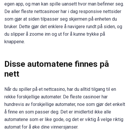
egen app, og man kan spille uansett hvor man befinner seg.
De aller fleste nettcasinoer har i dag responsive nettsider
som gjør at siden tilpasser seg skjermen på enheten du
bruker. Dette gjør det enklere å navigere rundt på siden, og
du slipper å zoome inn og ut for å kunne trykke på
knappene.
Disse automatene finnes på
nett
Når du spiller på et nettcasino, har du alltid tilgang til en
rekke forskjellige automater. De fleste casinoer har
hundrevis av forskjellige automater, noe som gjør det enkelt
å finne en som passer deg. Det er imidlertid ikke alle
automatene som er like gode, og det er viktig å velge riktig
automat for å øke dine vinnersjanser.