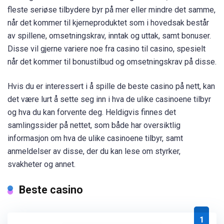
fleste seriøse tilbydere byr på mer eller mindre det samme,
når det kommer til kjerneproduktet som i hovedsak består
av spillene, omsetningskrav, inntak og uttak, samt bonuser.
Disse vil gjerne variere noe fra casino til casino, spesielt
når det kommer til bonustilbud og omsetningskrav på disse.
Hvis du er interessert i å spille de beste casino på nett, kan
det være lurt å sette seg inn i hva de ulike casinoene tilbyr
og hva du kan forvente deg. Heldigvis finnes det
samlingssider på nettet, som både har oversiktlig
informasjon om hva de ulike casinoene tilbyr, samt
anmeldelser av disse, der du kan lese om styrker,
svakheter og annet.
Beste casino
1