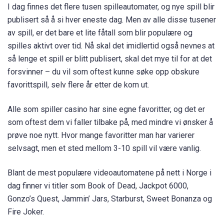
I dag finnes det flere tusen spilleautomater, og nye spill blir
publisert så å si hver eneste dag. Men av alle disse tusener
av spill, er det bare et lite fåtall som blir populære og
spilles aktivt over tid. Nå skal det imidlertid også nevnes at
så lenge et spill er blitt publisert, skal det mye til for at det
forsvinner – du vil som oftest kunne søke opp obskure
favorittspill, selv flere år etter de kom ut.
Alle som spiller casino har sine egne favoritter, og det er
som oftest dem vi faller tilbake på, med mindre vi ønsker å
prøve noe nytt. Hvor mange favoritter man har varierer
selvsagt, men et sted mellom 3-10 spill vil være vanlig.
Blant de mest populære videoautomatene på nett i Norge i
dag finner vi titler som Book of Dead, Jackpot 6000,
Gonzo’s Quest, Jammin’ Jars, Starburst, Sweet Bonanza og
Fire Joker.