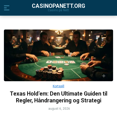
CASINOPANETT.ORG
Casino på Nett
Kortspill
Texas Hold’em: Den Ultimate Guiden til
Regler, Håndrangering og Strategi
august 6, 2026