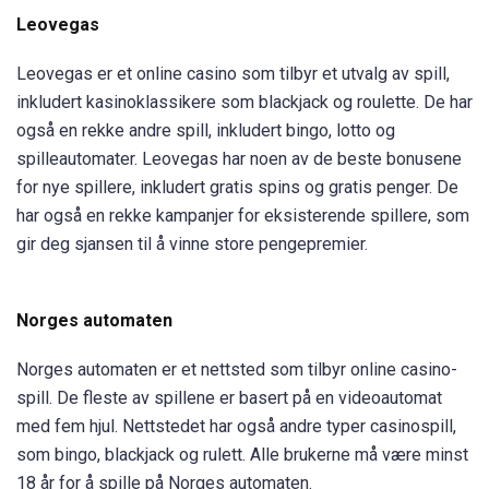
Leovegas
Leovegas er et online casino som tilbyr et utvalg av spill,
inkludert kasinoklassikere som blackjack og roulette. De har
også en rekke andre spill, inkludert bingo, lotto og
spilleautomater. Leovegas har noen av de beste bonusene
for nye spillere, inkludert gratis spins og gratis penger. De
har også en rekke kampanjer for eksisterende spillere, som
gir deg sjansen til å vinne store pengepremier.
Norges automaten
Norges automaten er et nettsted som tilbyr online casino-
spill. De fleste av spillene er basert på en videoautomat
med fem hjul. Nettstedet har også andre typer casinospill,
som bingo, blackjack og rulett. Alle brukerne må være minst
18 år for å spille på Norges automaten.