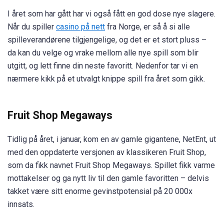
I året som har gått har vi også fått en god dose nye slagere.
Når du spiller
casino på nett
fra Norge, er så å si alle
spilleverandørene tilgjengelige, og det er et stort pluss –
da kan du velge og vrake mellom alle nye spill som blir
utgitt, og lett finne din neste favoritt. Nedenfor tar vi en
nærmere kikk på et utvalgt knippe spill fra året som gikk.
Fruit Shop Megaways
Tidlig på året, i januar, kom en av gamle gigantene, NetEnt, ut
med den oppdaterte versjonen av klassikeren Fruit Shop,
som da fikk navnet Fruit Shop Megaways. Spillet fikk varme
mottakelser og ga nytt liv til den gamle favoritten – delvis
takket være sitt enorme gevinstpotensial på 20 000x
innsats.