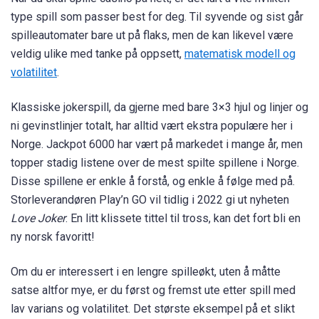
type spill som passer best for deg. Til syvende og sist går
spilleautomater bare ut på flaks, men de kan likevel være
veldig ulike med tanke på oppsett,
matematisk modell og
volatilitet
.
Klassiske jokerspill, da gjerne med bare 3×3 hjul og linjer og
ni gevinstlinjer totalt, har alltid vært ekstra populære her i
Norge. Jackpot 6000 har vært på markedet i mange år, men
topper stadig listene over de mest spilte spillene i Norge.
Disse spillene er enkle å forstå, og enkle å følge med på.
Storleverandøren Play’n GO vil tidlig i 2022 gi ut nyheten
Love Joker
. En litt klissete tittel til tross, kan det fort bli en
ny norsk favoritt!
Om du er interessert i en lengre spilleøkt, uten å måtte
satse altfor mye, er du først og fremst ute etter spill med
lav varians og volatilitet. Det største eksempel på et slikt