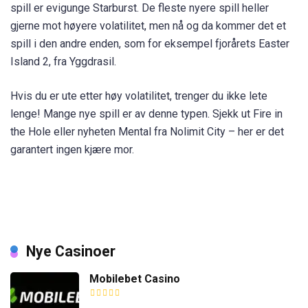
spill er evigunge Starburst. De fleste nyere spill heller
gjerne mot høyere volatilitet, men nå og da kommer det et
spill i den andre enden, som for eksempel fjorårets Easter
Island 2, fra Yggdrasil.
Hvis du er ute etter høy volatilitet, trenger du ikke lete
lenge! Mange nye spill er av denne typen. Sjekk ut Fire in
the Hole eller nyheten Mental fra Nolimit City – her er det
garantert ingen kjære mor.
Nye Casinoer
Mobilebet Casino