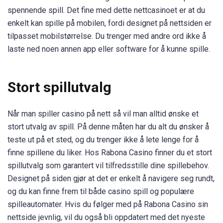
spennende spill. Det fine med dette nettcasinoet er at du
enkelt kan spille på mobilen, fordi designet på nettsiden er
tilpasset mobilstørrelse. Du trenger med andre ord ikke å
laste ned noen annen app eller software for å kunne spille.
Stort spillutvalg
Når man spiller casino på nett så vil man alltid ønske et
stort utvalg av spill. På denne måten har du alt du ønsker å
teste ut på et sted, og du trenger ikke å lete lenge for å
finne spillene du liker. Hos Rabona Casino finner du et stort
spillutvalg som garantert vil tilfredsstille dine spillebehov.
Designet på siden gjør at det er enkelt å navigere seg rundt,
og du kan finne frem til både casino spill og populære
spilleautomater. Hvis du følger med på Rabona Casino sin
nettside jevnlig, vil du også bli oppdatert med det nyeste