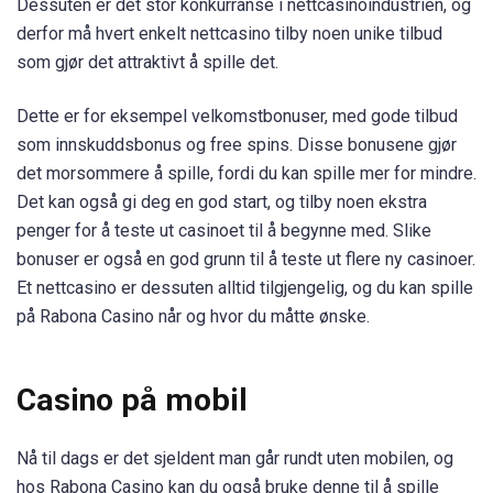
Dessuten er det stor konkurranse i nettcasinoindustrien, og
derfor må hvert enkelt nettcasino tilby noen unike tilbud
som gjør det attraktivt å spille det.
Dette er for eksempel velkomstbonuser, med gode tilbud
som innskuddsbonus og free spins. Disse bonusene gjør
det morsommere å spille, fordi du kan spille mer for mindre.
Det kan også gi deg en god start, og tilby noen ekstra
penger for å teste ut casinoet til å begynne med. Slike
bonuser er også en god grunn til å teste ut flere ny casinoer.
Et nettcasino er dessuten alltid tilgjengelig, og du kan spille
på Rabona Casino når og hvor du måtte ønske.
Casino på mobil
Nå til dags er det sjeldent man går rundt uten mobilen, og
hos Rabona Casino kan du også bruke denne til å spille