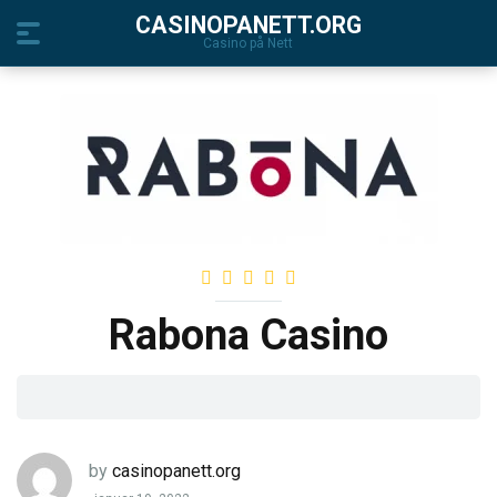
CASINOPANETT.ORG
Casino på Nett
Rabona Casino
by
casinopanett.org