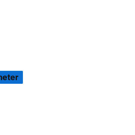
heter