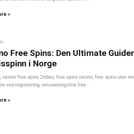
re »
026
no Free Spins: Den Ultimate Guiden 
isspinn i Norge
 casino free spins 2ndary; free spins casino, free spins uten in
nn ved registrering, omssetningsfrie free ...
re »