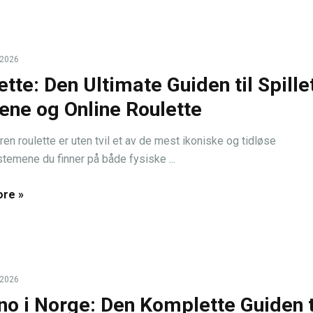
 2026
ette: Den Ultimate Guiden til Spillet
ene og Online Roulette
ren roulette er uten tvil et av de mest ikoniske og tidløse
stemene du finner på både fysiske ...
re »
 2026
no i Norge: Den Komplette Guiden t