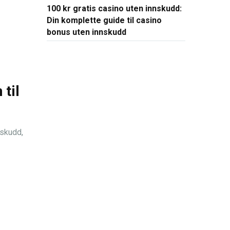
100 kr gratis casino uten innskudd:
Din komplette guide til casino
bonus uten innskudd
til
nskudd,