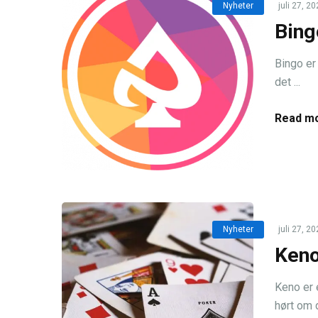
Nyheter
juli 27, 2
Bing
Bingo er 
det ...
Read mo
Nyheter
juli 27, 2
Keno
Keno er 
hørt om d