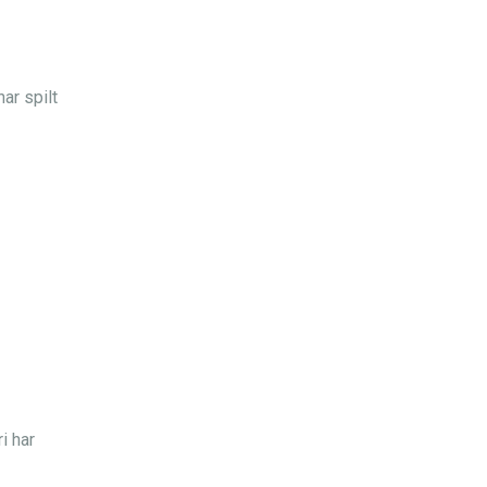
har spilt
i har