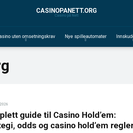
CASINOPANETT.ORG
Casino på Nett
asino uten omsetningskrav
Nye spilleautomater
Innsku
rg
 2026
lett guide til Casino Hold’em:
tegi, odds og casino hold’em regle