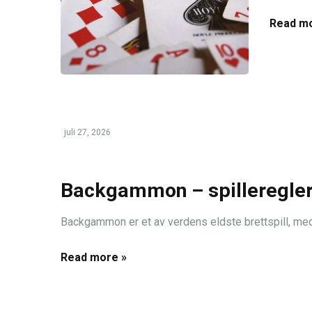
Read mo
juli 27, 2026
Backgammon – spilleregler 
Backgammon er et av verdens eldste brettspill, med a
Read more »