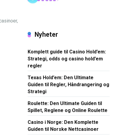
casinoer,
Nyheter
Komplett guide til Casino Hold’em:
Strategi, odds og casino hold’em
regler
Texas Hold’em: Den Ultimate
Guiden til Regler, Håndrangering og
Strategi
Roulette: Den Ultimate Guiden til
Spillet, Reglene og Online Roulette
Casino i Norge: Den Komplette
Guiden til Norske Nettcasinoer