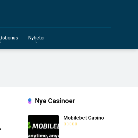
ddsbonus
Nyheter
Nye Casinoer
Mobilebet Casino
r