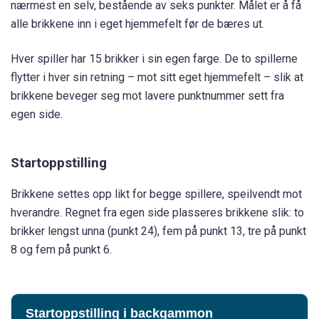
nærmest en selv, bestående av seks punkter. Målet er å få
alle brikkene inn i eget hjemmefelt før de bæres ut.
Hver spiller har 15 brikker i sin egen farge. De to spillerne
flytter i hver sin retning – mot sitt eget hjemmefelt – slik at
brikkene beveger seg mot lavere punktnummer sett fra
egen side.
Startoppstilling
Brikkene settes opp likt for begge spillere, speilvendt mot
hverandre. Regnet fra egen side plasseres brikkene slik: to
brikker lengst unna (punkt 24), fem på punkt 13, tre på punkt
8 og fem på punkt 6.
Startoppstilling i backgammon