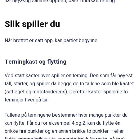
har nøyaktig samme oppsett, bare i motsatt retning.
Slik spiller du
Når brettet er satt opp, kan partiet begynne.
Terningkast og flytting
Ved start kaster hver spiller én terning. Den som får høyest
tall, starter, og spiller da begge de to tallene som ble kastet
(sitt eget og motstanderens). Deretter kaster spillerne to
terninger hver på tur.
Tallene på terningene bestemmer hvor mange punkter du
kan flytte. Får du for eksempel 4 og 2, kan du flytte én
brikke fire punkter og en annen brikke to punkter – eller