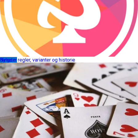
Nyheter
Bingo – regler, varianter og historie
juli 27, 2026