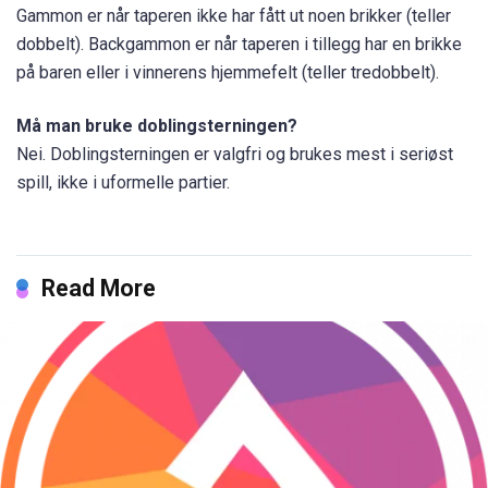
Gammon er når taperen ikke har fått ut noen brikker (teller
dobbelt). Backgammon er når taperen i tillegg har en brikke
på baren eller i vinnerens hjemmefelt (teller tredobbelt).
Må man bruke doblingsterningen?
Nei. Doblingsterningen er valgfri og brukes mest i seriøst
spill, ikke i uformelle partier.
Read More