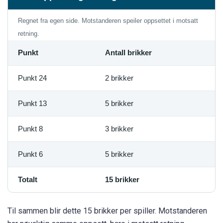
Regnet fra egen side. Motstanderen speiler oppsettet i motsatt
retning.
Punkt
Antall brikker
Punkt 24
2 brikker
Punkt 13
5 brikker
Punkt 8
3 brikker
Punkt 6
5 brikker
Totalt
15 brikker
Til sammen blir dette 15 brikker per spiller. Motstanderen