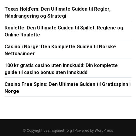
Texas Hold’em: Den Ultimate Guiden til Regler,
Håndrangering og Strategi
Roulette: Den Ultimate Guiden til Spillet, Reglene og
Online Roulette
Casino i Norge: Den Komplette Guiden til Norske
Nettcasinoer
100 kr gratis casino uten innskudd: Din komplette
guide til casino bonus uten innskudd
Casino Free Spins: Den Ultimate Guiden til Gratisspinn i
Norge
© Copyright casinopanett.org | Powered by WordPress