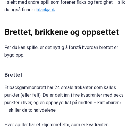
i slekt med andre spill som forener flaks og ferdighet – slik
du også finner i
blackjack
.
Brettet, brikkene og oppsettet
Før du kan spille, er det nyttig å forstå hvordan brettet er
bygd opp.
Brettet
Et backgammonbrett har 24 smale trekanter som kalles
punkter (eller felt). De er delt inn i fire kvadranter med seks
punkter i hver, og en opphøyd list på midten – kalt «baren»
– skiller de to halvdelene.
Hver spiller har et «hjemmefelt», som er kvadranten